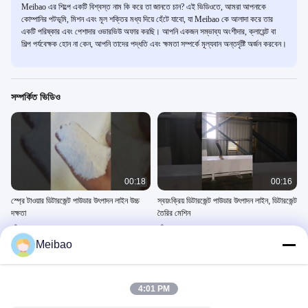
Meibao এর শিল্পে একটি বিশ্বস্ত নাম কি করে তা জানতে চান? এই ভিডিওতে, আমরা আপনাকে
কোম্পানির পটভূমি, মিশন এবং মূল শক্তির মধ্য দিয়ে হেঁটে যাবো, যা Meibao কে আলাদা করে তার
একটি পরিষ্কার এবং পেশাদার ওভারভিউ অফার করছি। আপনি একজন সম্ভাব্য অংশীদার, ক্লায়েন্ট বা
শিল্প পর্যবেক্ষক হোন না কেন, আপনি তাদের পদ্ধতি এবং ক্ষমতা সম্পর্কে মূল্যবান অন্তর্দৃষ্টি অর্জন করবেন।
সম্পর্কিত ভিডিও
00:18
00:16
স্প্রে টাওয়ার ডিটারজেন্ট পাউডার উৎপাদন লাইন উচ্চ
স্বয়ংক্রিয় ডিটারজেন্ট পাউডার উৎপাদন লাইন, ডিটারজেন্ট
দক্ষতা
তৈরির মেশিন
Detergent Powder Production
Detergent Powder Production
Line
Line
Meibao
June 16, 2022
June 16, 2022
4:01 PM