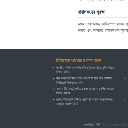
নাবালকদের সুরক্ষা
আমরা নাবালকদের ব্যক্তিগত তথ্যের 
পড়তে এবং আমাদের পরিষেবাগুলি ব্যব
ডিটারজেন্ট পাউডার উত্পাদন লাইন
প্যাকিং মেশিন সঙ্গে পিএলসি কন্ট্রোল ডিটারজেন্ট পাউডার
উত্পাদন লাইন
স্ক্রু কনভেয়র উচ্চ স্প্রে শুকনো টাওয়ার সঙ্গে পাউডার
ডিটারজেন্ট উত্পাদনের লাইন
কাস্টম ডিটারজেন্ট পাউডার উত্পাদন লাইন, ওয়াশিং পাউডার
মিক্সিং মেশিন
লন্ড্রি ডিটারজেন্ট পাউডার প্ল্যান্ট হট এয়ার ফার্নেস মিক্সার
ব্লেন্ডার ফাংশন তৈরি
গোপনীয়তা নীতি
| চীন ভাল গুণমান ডি