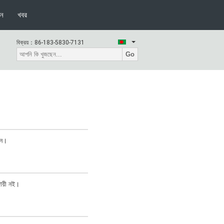
দন
খবর
বিক্রয়：
86-183-5830-7131
Go
ুন।
ায়ী নই।