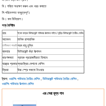
বি। শক্তি সংরক্ষণ করুন এবং খরচ কমাতে
সি পরিবেশগত বন্ধুত্বপূর্ণ।
ডি। কম বিনিয়োগ।
পণ্য বৈশিষ্ট্য
নাম
ইকো বান্ধব ডিটারজেন্ট পাউডার উত্পাদন লাইন / লন্ড্রি ডিটারজেন্ট তৈরীর মেকিং
আবেদন
দৈনিক রাসায়নিক
গরম বায়ু চুল্লি
তাপীকরণ পদ্ধতি
ব্যবহার
ডিটারজেন্ট গুঁড়া উত্পাদন
ধারণক্ষমতা
গ্রাহক প্রয়োজনীয়তা হিসাবে
যন্ত্রের প্রকার
স্বয়ংক্রিয় মেশানো মেশিন
ক্রিয়া
উচ্চ স্প্রে শুকনো টাওয়ার
ওয়াশিং পাউডার তৈরির মেশিন
ডিটারজেন্ট পাউডার তৈরির মেশিন
ট্যাগ:
,
,
ওয়াশিং পাউডার উত্পাদন মেশিন
এর সেরা মূল্য পান