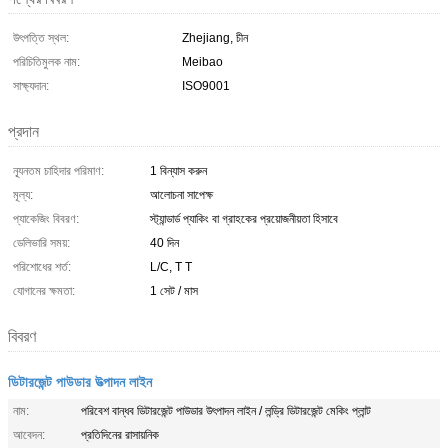
উৎপত্তি স্থল:
Zhejiang, চীন
পরিচিতিমুলক নাম:
Meibao
সাক্ষ্যদান:
ISO9001
প্রদান
ন্যূনতম চাহিদার পরিমাণ:
1 বিন্যাস করুন
মূল্য:
আলোচনা সাপেক্ষ
প্যাকেজিং বিবরণ:
স্ট্যান্ডার্ড প্যাকিং বা গ্রাহকের প্রয়োজনীয়তা হিসাবে
ডেলিভারি সময়:
40 দিন
পরিশোধের শর্ত:
L/C, T T
যোগানের ক্ষমতা:
1 সেট / মাস
বিবরণ
ডিটারজেন্ট পাউডার উত্পাদন লাইন
নাম:
পরিবেশ বান্ধব ডিটারজেন্ট পাউডার উৎপাদন লাইন / লন্ড্রি ডিটারজেন্ট মেকিং প্লান্ট
আবেদন:
প্রতিদিনের রাসায়নিক