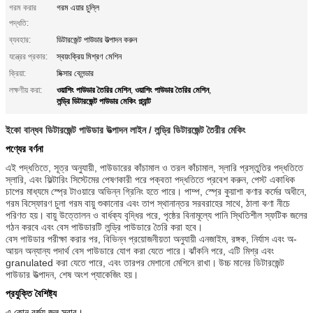
গরম করার
গরম এয়ার চুল্লি
পদ্ধতি:
ব্যবহার:
ডিটারজেন্ট পাউডার উত্পাদন করুন
যন্ত্রের প্রকার:
স্বয়ংক্রিয় মিশ্রণ মেশিন
ক্রিয়া:
মিক্সার ব্লেন্ডার
ওয়াশিং পাউডার তৈরির মেশিন
ওয়াশিং পাউডার তৈরির মেশিন
লক্ষণীয় করা:
,
,
লন্ড্রি ডিটারজেন্ট পাউডার মেকিং প্ল্যান্ট
ইকো বান্ধব ডিটারজেন্ট পাউডার উত্পাদন লাইন / লন্ড্রি ডিটারজেন্ট তৈরীর মেকিং
পণ্যের বর্ণনা
এই পদ্ধতিতে, সূত্র অনুযায়ী, পাউডারের কাঁচামাল ও তরল কাঁচামাল, স্লারি প্রস্তুতির পদ্ধতিতে
স্লারি, এবং ফিল্টারিং সিস্টেমের পেষণকারী পরে পক্বতা পদ্ধতিতে প্রবেশ করুন, পেস্ট একাধিক
চাপের মাধ্যমে স্প্রে টাওয়ারে অভিন্ন গ্রিনিং হতে পারে। পাম্প, স্প্রে কুয়াশা কণার কর্মের অধীনে,
গরম বিস্ফোরণ চুলা গরম বায়ু শুকানোর এবং তাপ স্থানান্তর সরবরাহের সাথে, ঠালা কণা নীচে
পরিণত হয়।
বায়ু উত্তোলন ও বার্ধক্য বৃদ্ধির পরে, পৃষ্ঠের বিনামূল্যে পানি স্থিতিশীল স্ফটিক জলের
গঠন করবে এবং বেস পাউডারটি লন্ড্রি পাউডারে তৈরি করা হবে।
বেস পাউডার পরীক্ষা করার পর, বিভিন্ন প্রয়োজনীয়তা অনুযায়ী এনজাইম, রঙ্গক, নির্যাস এবং অ-
আয়ন অন্যান্য পদার্থ বেস পাউডারে যোগ করা যেতে পারে।
ঝাঁকনি পরে, এটি মিশ্র এবং
granulated করা যেতে পারে, এবং তারপর মেশানো মেশিনে রাখা।
উচ্চ মানের ডিটারজেন্ট
পাউডার উত্পাদন, শেষ অংশ প্যাকেজিং হয়।
প্রযুক্তি বৈশিষ্ট্য
এ কোন বর্জ্য জল স্রাব।