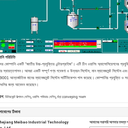
ানি পরিচিতি
র কোম্পানি একটি "জাতীয় উচ্চ-প্রযুক্তির এন্টারপ্রাইজ"।
এটি চীন ওয়াশিং অ্যাসোসিয়েশনের প্রয
ার স্বায়ত্তশাসন।
আমরা একটি সম্পূর্ণ পণ্য গবেষণা ও উন্নয়ন সিস্টেম, মান ম্যানেজমেন্ট সিস্টেম 
001 আন্তর্জাতিক মানের ম্যানেজমেন্ট সিস্টেম সার্টিফিকেশন পাস করেছে।
কোম্পানির প্রযুক্তি ও 
ন্টগুলির জন্য আবেদন করেছেন।
,
,
যাগ:
ডিটারজেন্ট উত্পাদন মেশিন
ওয়াশিং পাউডার মেশিন
গুঁড়া conveying সরঞ্জাম
গাযোগের ঠিকানা
hejiang Meibao Industrial Technology
আমাদের সরাসরি আপনার তদন্ত প
o.,Ltd