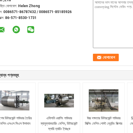
যক্তি যোগাযোগ:
Helen Zhong
েল:
0086571-86787432 / 0086571-85185926
যাক্স:
86-571-8530-1731
যান্য পণ্যসমূহ
শেষ ডিটারজেন্ট পাউডার তৈরির
এফিসনি ওয়াশিং পাউডার
উচ্চ দক্ষতার ডিটারজেন্ট পাউডার
S
মেশিন এসএস সিএস উপাদান
ম্যানুফ্যাকচারিং মেশিন, ডিটারজেন্ট
মিক্সিং মেশিন পোস্ট ব্লেন্ডিং মিক্সার
মে
স্লারি ব্যাচিং ট্যাঙ্ক