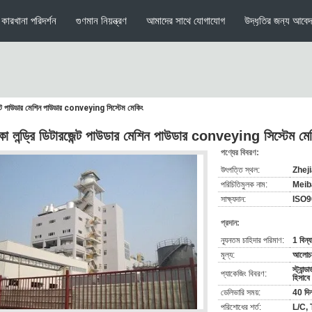
কারখানা পরিদর্শন
গুণমান নিয়ন্ত্রণ
আমাদের সাথে যোগাযোগ
উদ্ধৃতির জন্য আবে
জেন্ট পাউডার মেশিন পাউডার conveying সিস্টেম মেকিং
কা লন্ড্রি ডিটারজেন্ট পাউডার মেশিন পাউডার conveying সিস্টেম মে
পণ্যের বিবরণ:
উৎপত্তি স্থল:
Zheji
পরিচিতিমুলক নাম:
Meib
সাক্ষ্যদান:
ISO9
প্রদান:
ন্যূনতম চাহিদার পরিমাণ:
1 বিন্
মূল্য:
আলোচনা
স্ট্যান্
প্যাকেজিং বিবরণ:
হিসাবে
ডেলিভারি সময়:
40 দি
পরিশোধের শর্ত:
L/C, 