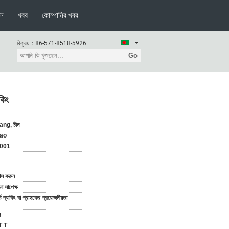
দন
খবর
কোম্পানির খবর
বিক্রয়：
86-571-8518-5926
Go
কিং
ang, চীন
ao
001
যাস করুন
 সাপেক্ষ
ডার্ড প্যাকিং বা গ্রাহকের প্রয়োজনীয়তা
ন
T T