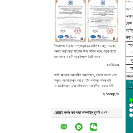
গঠন এ
সরাস
অ্যাল
গেস্
প্রক্
পণ্য ব
পণ্
উদ্যোগের উন্নয়নের প্রত্যেকের দায়িত্ব। নতুন বছরের
শুরুতে নতুন নতুন যাত্রার উপর ভিত্তি করে, নতুন যাত্রা
ক
শুরু করুন, একটি নতুন উজ্জ্বল তৈরি করুন!
ব
—— ইউনিলিভার
আ
আমি আপনার কোম্পানীর স্কেল আপ, ব্যবসা উন্নয়ন এবং
যন্ত্
সমৃদ্ধ ব্যবসা কামনা করি। আমি ভবিষ্যৎ কামনা করি
আন্তরিকভাবে এবং যৌথভাবে সহযোগিতা করতে পারি!
—— মু &amp; জি
তোমার দর্শন লগ করা অনলাইন চ্যাট এখন