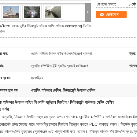
যোগানের ক্ষমতা:
3 সেট 
যোগাযোগ
ড় ইমেজ :
হালকা লন্ড্রি ডিটারজেন্ট পাউডার মেশিন পাউডার conveying সিস্টেম
েকিং
ের নাম:
ওয়াশিং পাউডার উত্পাদন লাইন পিএলসি নিয়ন্ত্রণ ব্যবস্থা
ক্রিয়া:
হার:
কেন্দ্রীয় কম্পিউটার ইন্টিগ্রেটেড স্বয়ংক্রিয় নিয়ন্ত্রণ
আবেদন
রের প্রকার:
স্বয়ংক্রিয়
ওয়াশিং পাউডার মেশিন
ডিটারজেন্ট উত্পাদন মেশিন
ষভাবে তুলে ধরা:
,
িং পাউডার উত্পাদন লাইন পিএলসি কন্ট্রোল সিস্টেম / ডিটারজেন্ট পাউডার মেকিং মেশিন
 বর্ণনা
া অনুযায়ী, নিয়ন্ত্রণ সিস্টেম সহজ ম্যানুয়াল অপারেশন থেকে কেন্দ্রীয় কম্পিউটার সমন্বিত স্বয়ংক্রিয় ন
 ইথারনেট ইন্টারফেসের সাথে স্বয়ংক্রিয়ভাবে সিস্টেম নিয়ন্ত্রণ করতে PLC ব্যবহার করুন।
সিস্টেম বৃহত
িত ফাংশনগুলির বৃহত্তর স্কোপগুলি এটি শক্তিশালী করে তোলে। বিভিন্ন ফাংশন মডিউলগুলি স্বয়ংক্রিয