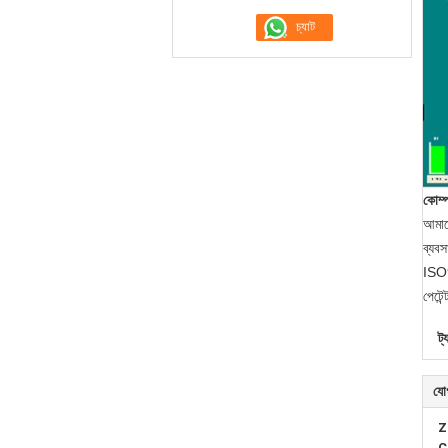
কোম্প
আমাদে
ব্যবস
ISO9
পেটে
ট্
যো
Z
C