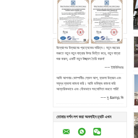
উদ্যোগের উন্নয়নের প্রত্যেকের দায়িত্ব। নতুন বছরের
শুরুতে নতুন নতুন যাত্রার উপর ভিত্তি করে, নতুন যাত্রা
শুরু করুন, একটি নতুন উজ্জ্বল তৈরি করুন!
—— ইউনিলিভার
আমি আপনার কোম্পানীর স্কেল আপ, ব্যবসা উন্নয়ন এবং
সমৃদ্ধ ব্যবসা কামনা করি। আমি ভবিষ্যৎ কামনা করি
আন্তরিকভাবে এবং যৌথভাবে সহযোগিতা করতে পারি!
—— মু &amp; জি
তোমার দর্শন লগ করা অনলাইন চ্যাট এখন