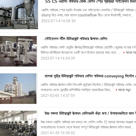
SS CS ওয়াশিং পাউডার মেকিং মেশিন স্প্রে প্রক্রিয়া সাইক্লোন ডিডাস
ওয়াশিং পাউডার স্প্রে ড্রাইং টাওয়ার এবং সাইক্লোন ডেডস্টার / ডিটারজেন্ট পাউডার 
slurry নিচে ভাসা; গরম বাতাস counterflow নীচে থেকে ঊর্ধ্বগামী, শুকানো...
2022-07-14 16:56:30
স্টেইনলেস স্টীল ডিটারজেন্ট পাউডার উত্পাদন মেশিন
ওয়াশিং পাউডার পোস্ট ব্লেন্ডিং মিক্সার/ডিটারজেন্ট পাউডার রোটেটিং ব্লেন্ডার পণ্যের বর্
বিভিন্ন বাণিজ্যিক উদ্যোগের একটি অংশ হিসাবে ব্যবহার করা যেতে ...
আরো পড়
2022-07-14 16:54:39
হালকা লন্ড্রি ডিটারজেন্ট পাউডার মেশিন পাউডার conveying সিস্টেম 
ওয়াশিং পাউডার উত্পাদন লাইন পিএলসি কন্ট্রোল সিস্টেম / ডিটারজেন্ট পাউডার মেকিং মেশিন 
অপারেশন থেকে কেন্দ্রীয় কম্পিউটার সমন্বিত স্বয়ংক্রিয় নিয়ন্...
আরো পড়ুন
2021-02-05 14:37:59
উচ্চ দক্ষতা ডিটারজেন্ট উত্পাদন মেশিনগুলি গুঁড়া কণা / উপাদানগুলিতে ভাল 
উচ্চ দক্ষতা ওয়াশিং পাউডার কম ঘনত্ব সহ মেশিন মেকিং 1) আমরা আপনার সরঞ্জাম না হ
অপারেটরদের গবেষণা থেকে উন্নত সম্পূর্ণ ডিটারজেন্ট পাউডার উত্পাদন লাইন সরবর...
2021-01-25 15:35:02