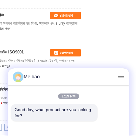
ুতির
যোগাযোগ
ণনা উপকরণ প্রতিক্রিয়া হয়, মিশ্র, উত্তপ্ত এবং slurry প্রস্তুতির
রো পড়ুন
অটোমেটেড ISO9001
যোগাযোগ
 পাউডার মেকিং মেশিনের বৈশিষ্ট্য 1. ) সরঞ্জাম টেকসই, অপারেশন কম
রো পড়ুন
Meibao
ইউনিফর্মিটি
যোগাযোগ
1:19 PM
ওয়া পর্যন্ত ডিজাইনিং, উত্পাদন, ইনস্টলেশন, কমিশন, প্রশিক্ষণ
আরো পড়ুন
Good day, what product are you looking 
for?
>>
>|