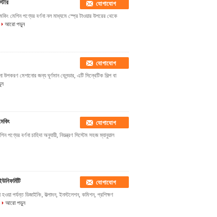
্টার
যোগাযোগ
মেকিং মেশিন পণ্যের বর্ণনা নল মাধ্যমে স্প্রে টাওয়ার উপরের থেকে
আরো পড়ুন
যোগাযোগ
ণনা উপকরণ মেশানোর জন্য ঘূর্ণমান ব্লেন্ডার, এটি সিন্থেটিক শিল্প বা
ুন
মেকিং
যোগাযোগ
পণ্যের বর্ণনা চাহিদা অনুযায়ী, নিয়ন্ত্রণ সিস্টেম সহজ ম্যানুয়াল
ইউনিফর্মিটি
যোগাযোগ
ওয়া পর্যন্ত ডিজাইনিং, উত্পাদন, ইনস্টলেশন, কমিশন, প্রশিক্ষণ
আরো পড়ুন