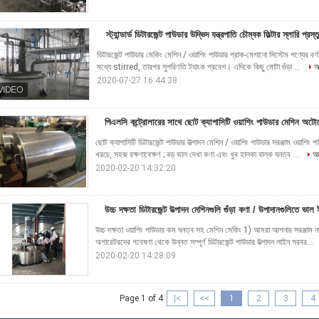
স্ট্যান্ডার্ড ডিটারজেন্ট পাউডার উদ্ভিদ যন্ত্রপাতি চৌম্বক ফিল্টার স্লারি প্রস্ত
ডিটারজেন্ট পাউডার মেকিং মেশিন / ওয়াশিং পাউডার প্রাক-মেশানো সিস্টেম পণ্যের বর্
মধ্যে stirred, তারপর সুপরিণতি ট্যাংক প্রবেশ। এদিকে কিছু মোটা গুঁড়া ...
আ
2020-07-27 16:44:38
পিএলসি কন্ট্রোলারের সাথে ছোট ক্যাপাসিটি ওয়াশিং পাউডার মেশিন 
ছোট ক্যাপাসিটি ডিটারজেন্ট পাউডার উত্পাদন মেশিন / ওয়াশিং পাউডার সরঞ্জাম ওয়াশিং
খরচে, সহজ রক্ষণাবেক্ষণ ; বড় ভাল দেখা কণা এবং খুব হালকা বাল্ক ঘনত্ব ...
আ
2020-02-20 14:32:20
উচ্চ দক্ষতা ডিটারজেন্ট উত্পাদন মেশিনগুলি গুঁড়া কণা / উপাদানগুলিতে ভাল 
উচ্চ দক্ষতা ওয়াশিং পাউডার কম ঘনত্ব সহ মেশিন মেকিং 1) আমরা আপনার সরঞ্জাম না হ
অপারেটরদের গবেষণা থেকে উন্নত সম্পূর্ণ ডিটারজেন্ট পাউডার উত্পাদন লাইন সরবর...
2020-02-20 14:28:09
Page 1 of 4
|<
<<
1
2
3
4