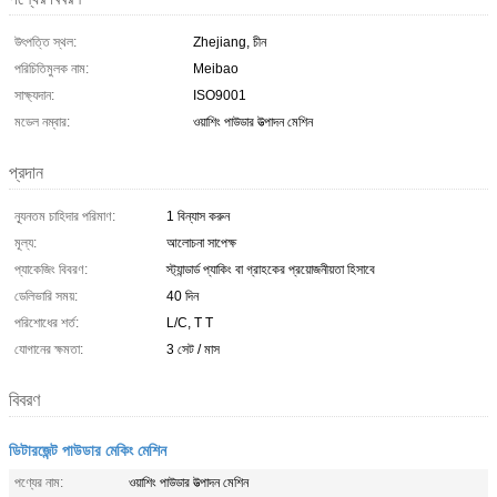
উৎপত্তি স্থল:
Zhejiang, চীন
পরিচিতিমুলক নাম:
Meibao
সাক্ষ্যদান:
ISO9001
মডেল নম্বার:
ওয়াশিং পাউডার উত্পাদন মেশিন
প্রদান
ন্যূনতম চাহিদার পরিমাণ:
1 বিন্যাস করুন
মূল্য:
আলোচনা সাপেক্ষ
প্যাকেজিং বিবরণ:
স্ট্যান্ডার্ড প্যাকিং বা গ্রাহকের প্রয়োজনীয়তা হিসাবে
ডেলিভারি সময়:
40 দিন
পরিশোধের শর্ত:
L/C, T T
যোগানের ক্ষমতা:
3 সেট / মাস
বিবরণ
ডিটারজেন্ট পাউডার মেকিং মেশিন
পণ্যের নাম:
ওয়াশিং পাউডার উত্পাদন মেশিন