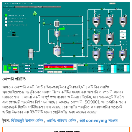
কোম্পানি পরিচিতি
আমাদের কোম্পানি একটি "জাতীয় উচ্চ-প্রযুক্তির এন্টারপ্রাইজ"।
এটি চীন ওয়াশিং
অ্যাসোসিয়েশনের প্রযুক্তিগত সরঞ্জাম বিশেষ কমিটির সদস্য এবং আমদানি ও রপ্তানি ব্যবসার
স্বায়ত্তশাসন।
আমরা একটি সম্পূর্ণ পণ্য গবেষণা ও উন্নয়ন সিস্টেম, মান ম্যানেজমেন্ট সিস্টেম
এবং পেশাদারী প্রকৌশল নির্মাণ দল আছে।
আমাদের কোম্পানি ISO9001 আন্তর্জাতিক মানের
ম্যানেজমেন্ট সিস্টেম সার্টিফিকেশন পাস করেছে।
কোম্পানির প্রযুক্তি ও সরঞ্জামগুলির অনেকেই
জাতীয় উদ্ভাবন এবং ইউটিলিটি মডেল পেটেন্টগুলির জন্য আবেদন করেছেন।
ডিটারজেন্ট উত্পাদন মেশিন
ওয়াশিং পাউডার মেশিন
গুঁড়া conveying সরঞ্জাম
ট্যাগ:
,
,