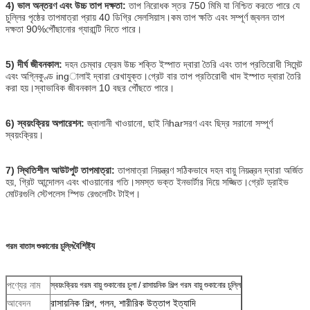
4) ভাল অন্তরণ এবং উচ্চ তাপ দক্ষতা:
তাপ নিরোধক স্তর 750 মিমি যা নিশ্চিত করতে পারে যে
চুল্লির পৃষ্ঠের তাপমাত্রা প্রায় 40 ডিগ্রি সেলসিয়াস।কম তাপ ক্ষতি এবং সম্পূর্ণ জ্বলন তাপ
দক্ষতা 90%পৌঁছানোর গ্যারান্টি দিতে পারে।
5) দীর্ঘ জীবনকাল:
দহন চেম্বার ফ্রেম উচ্চ শক্তি ইস্পাত দ্বারা তৈরি এবং তাপ প্রতিরোধী সিমেন্ট
এবং অগ্নিকুণ্ড ingালাই দ্বারা রেখাযুক্ত।গ্রেট বার তাপ প্রতিরোধী খাদ ইস্পাত দ্বারা তৈরি
করা হয়।স্বাভাবিক জীবনকাল 10 বছর পৌঁছতে পারে।
6) স্বয়ংক্রিয় অপারেশন:
জ্বালানী খাওয়ানো, ছাই নিharসরণ এবং ছিদ্র সরানো সম্পূর্ণ
স্বয়ংক্রিয়।
7) স্থিতিশীল আউটপুট তাপমাত্রা:
তাপমাত্রা নিয়ন্ত্রণ সঠিকভাবে দহন বায়ু নিয়ন্ত্রন দ্বারা অর্জিত
হয়, গ্রিট আন্দোলন এবং খাওয়ানোর গতি।সমস্ত ভক্ত ইনভার্টার দিয়ে সজ্জিত।গ্রেট ড্রাইভ
মোটরগুলি স্টেপলেস স্পিড রেগুলেটিং টাইপ।
বৈশিষ্ট্য
গরম বাতাস শুকানোর চুল্লি
পণ্যের নাম
স্বয়ংক্রিয় গরম বায়ু শুকানোর চুলা / রাসায়নিক শিল্প গরম বায়ু শুকানোর চুল্লি
আবেদন
রাসায়নিক শিল্প, গলন, শারীরিক উত্তাপ ইত্যাদি