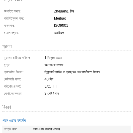
উৎপত্তি স্থল:
Zhejiang, চীন
পরিচিতিমুলক নাম:
Meibao
সাক্ষ্যদান:
ISO9001
মডেল নম্বার:
এমবিএল
প্রদান
ন্যূনতম চাহিদার পরিমাণ:
1 বিন্যাস করুন
মূল্য:
আলোচনা সাপেক্ষ
প্যাকেজিং বিবরণ:
স্ট্যান্ডার্ড প্যাকিং বা গ্রাহকের প্রয়োজনীয়তা হিসাবে
ডেলিভারি সময়:
40 দিন
পরিশোধের শর্ত:
L/C, T T
যোগানের ক্ষমতা:
3 সেট / মাস
বিবরণ
গরম এয়ার ফার্নেস
পণ্যের নাম:
গরম এয়ার শুকনো ওভেন