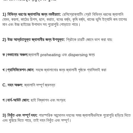
1)
বিভিন্ন ধরণের জ্বালানির জন্য নমনীয়তা:
রেসিপ্রোক্যাটিং গ্রেট বিভিন্ন ধরনের জ্বালানি
যেমন, কয়লা, কাঠের চিপস, ছাল, করাত, বনের বর্জ্য, কৃষি বর্জ্য, ধানের ভুসি ইত্যাদি কম তাপের
মান এবং উচ্চ ছাইয়ের উপাদান সহ পুরোপুরি পোড়াতে পারে।
2) উচ্চ আর্দ্রতাযুক্ত জ্বালানীর জন্য উপযুক্ত:
গ্রিটকে চারটি জোনে ভাগ করা যায়:
ক।শুকানোর অঞ্চল:
জ্বালানী preheating এবং dispersing জন্য
খ।গ্যাসিফিকেশন জোন:
সহজে জ্বালানোর জন্য জ্বালানী পৃষ্ঠকে গ্যাসিফাই করা
C. দহন অঞ্চল:
জ্বালানি সম্পূর্ণ জ্বলন্ত
গ।বার্ন-আউট জোন:
ছাই নিষ্কাশন এবং সংগ্রহ
3) নিখুঁত এবং সম্পূর্ণ দহন:
পারস্পরিক আন্দোলন দহনের সময় জ্বালানীগুলিকে পুরোপুরি ছড়িয়ে দিতে
এবং ঘুরিয়ে দিতে পারে, তাই দহন নিখুঁত এবং সম্পূর্ণ।