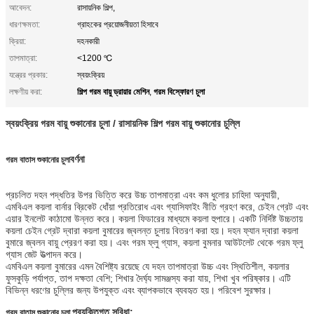
আবেদন:
রাসায়নিক শিল্প,
ধারণক্ষমতা:
গ্রাহকের প্রয়োজনীয়তা হিসাবে
ক্রিয়া:
দহনকারী
তাপমাত্রা:
<1200 ℃
যন্ত্রের প্রকার:
স্বয়ংক্রিয়
শিল্প গরম বায়ু ড্রায়ার মেশিন
গরম বিস্ফোরণ চুলা
লক্ষণীয় করা:
,
স্বয়ংক্রিয় গরম বায়ু শুকানোর চুলা / রাসায়নিক শিল্প গরম বায়ু শুকানোর চুল্লি
বর্ণনা
গরম বাতাস শুকানোর চুলা
প্রচলিত দহন পদ্ধতির উপর ভিত্তি করে উচ্চ তাপমাত্রা এবং কম ধুলোর চাহিদা অনুযায়ী,
এমবিএল কয়লা বার্নার ব্রিকেট ধোঁয়া প্রতিরোধ এবং গ্যাসিফাইং নীতি গ্রহণ করে, চেইন গ্রেট এবং
এয়ার ইনলেট কাঠামো উন্নত করে। কয়লা ফিডারের মাধ্যমে কয়লা হুপারে। একটি নির্দিষ্ট উচ্চতায়
কয়লা চেইন গ্রেট দ্বারা কয়লা বুমারের জ্বলন্ত চুলায় বিতরণ করা হয়। দহন ফ্যান দ্বারা কয়লা
বুমারে জ্বলন বায়ু প্রেরণ করা হয়। এবং গরম ফ্লু গ্যাস, কয়লা বুমনার আউটলেট থেকে গরম ফ্লু
গ্যাস জেট উত্পাদন করে।
এমবিএল কয়লা বুমারের এমন বৈশিষ্ট্য রয়েছে যে দহন তাপমাত্রা উচ্চ এবং স্থিতিশীল, কয়লার
ফুসকুড়ি পর্যাপ্ত, তাপ দক্ষতা বেশি; শিখার দৈর্ঘ্য সামঞ্জস্য করা যায়, শিখা খুব পরিষ্কার। এটি
বিভিন্ন ধরণের চুল্লির জন্য উপযুক্ত এবং ব্যাপকভাবে ব্যবহৃত হয়। পরিবেশ সুরক্ষার।
প্রযুক্তিগত সুবিধা:
গরম বাতাস শুকানোর চুলা