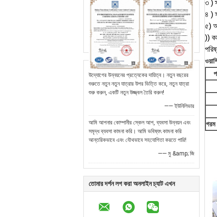
৩
) 
৪
) 
৫) আধ
)) ক
পরিষ
ওয়াশ
প
উদ্যোগের উন্নয়নের প্রত্যেকের দায়িত্ব। নতুন বছরের
শুরুতে নতুন নতুন যাত্রার উপর ভিত্তি করে, নতুন যাত্রা
শুরু করুন, একটি নতুন উজ্জ্বল তৈরি করুন!
—— ইউনিলিভার
আমি আপনার কোম্পানীর স্কেল আপ, ব্যবসা উন্নয়ন এবং
গরম 
সমৃদ্ধ ব্যবসা কামনা করি। আমি ভবিষ্যৎ কামনা করি
আন্তরিকভাবে এবং যৌথভাবে সহযোগিতা করতে পারি!
—— মু &amp; জি
তোমার দর্শন লগ করা অনলাইন চ্যাট এখন