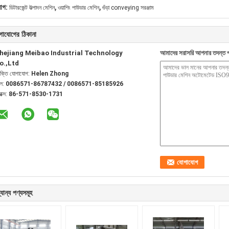
,
,
যাগ:
ডিটারজেন্ট উত্পাদন মেশিন
ওয়াশিং পাউডার মেশিন
গুঁড়া conveying সরঞ্জাম
গাযোগের ঠিকানা
hejiang Meibao Industrial Technology
আমাদের সরাসরি আপনার তদন্ত প
o.,Ltd
যক্তি যোগাযোগ:
Helen Zhong
েল:
0086571-86787432 / 0086571-85185926
যাক্স:
86-571-8530-1731
যান্য পণ্যসমূহ