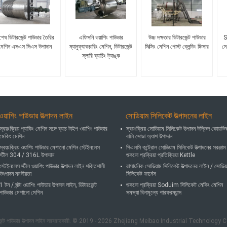
শেষ ডিটারজেন্ট পাউডার তৈরির
এফিসনি ওয়াশিং পাউডার
উচ্চ দক্ষতার ডিটারজেন্ট পাউডার
S
মেশিন এসএস সিএস উপাদান
ম্যানুফ্যাকচারিং মেশিন, ডিটারজেন্ট
মিক্সিং মেশিন পোস্ট ব্লেন্ডিং মিক্সার
মে
স্লারি ব্যাচিং ট্যাঙ্ক
ওয়াশিং পাউডার উত্পাদন লাইন
সোডিয়াম সিলিকেট উত্পাদনের লাইন
স্বয়ংক্রিয় প্যাকিং মেশিন সঙ্গে ব্যাচ টাইপ ওয়াশিং পাউডার
স্বয়ংক্রিয় সোডিয়াম সিলিকেট উত্পাদন উদ্ভিদ কোয়ার্ট
মেকিং মেশিন
বালি সোডা অ্যাশ উপাদান
স্বয়ংক্রিয় ওয়াশিং পাউডার মেশানো মেশিন স্টেইনলেস
পিএলসি কন্ট্রোল সোডিয়াম সিলিকেট উত্পাদনের সরঞ্জাম
স্টীল 304 / 316L উপাদান
শুকনো প্রক্রিয়া প্রতিক্রিয়া Kettle
স্টেইনলেস স্টীল ওয়াশিং পাউডার উত্পাদন লাইন শক্তিশালী
রাসায়নিক সোডিয়াম সিলিকেট উত্পাদনের লাইন / সোডিয
উৎপাদন নমনীয়তা
সিলিকেট ফার্নেস
1 টন / ঘন্টা ওয়াশিং পাউডার উত্পাদন লাইন, ডিটারজেন্ট
শুকনো প্রক্রিয়া Soduim সিলিকেট মেকিং মেশিন
পাউডার মেশানো মেশিন
সমস্যা বিনামূল্যে পারফরম্যান্স
টারজেন্ট পাউডার উত্পাদন লাইন সরবরাহকারী. © 2019 - 2026 Zhejiang Meibao Industrial Technology