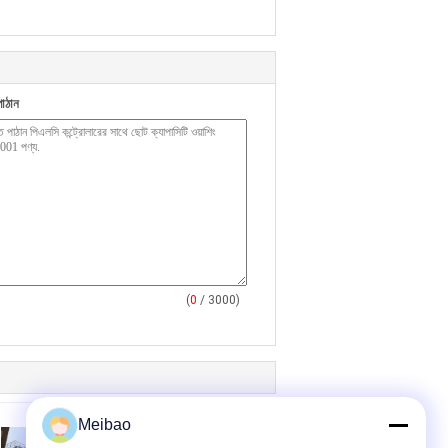
াঠান
(
0
/ 3000)
Meibao