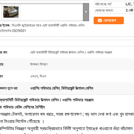
পরিশোধের শর্ত:
L/C, 
যোগানের ক্ষমতা:
3 সেট 
যোগাযোগ
ড় ইমেজ :
পিএলসি কন্ট্রোলারের সাথে ছোট ক্যাপাসিটি ওয়াশিং পাউডার মেশিন
টোমেটেড ISO9001
ের নাম:
ছোট ক্যাপাসিটি ডিটারজেন্ট পাউডার উত্পাদন মেশিন / ওয়াশিং পাউডার সরঞ্জাম
হার:
উপকরণ মিশ্রণ
ান:
এসএস, সিএস
ওয়াশিং পাউডার মেশিন
ডিটারজেন্ট উত্পাদন মেশিন
ষভাবে তুলে ধরা:
,
্যাপাসিটি ডিটারজেন্ট পাউডার উত্পাদন মেশিন / ওয়াশিং পাউডার সরঞ্জাম
িং পাউডার মেকিং মেশিনের বৈশিষ্ট্য
 সরঞ্জাম টেকসই, অপারেশন কম খরচে, সহজ রক্ষণাবেক্ষণ
; বড় ভাল দেখা কণা এবং খুব হালকা
নো টাওয়ার সিস্টেম
পৌঁছেছে
।
কম্পিউটার নিয়ন্ত্রণ অনুযায়ী স্বয়ংক্রিয়ভাবে নির্দিষ্ট অনুপাতে ট্যাঙ্কে খাওয়ানো গুঁড়া কাঁচামাল