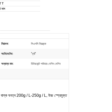
T T
/ মাস
নিয়ামক:
পিএলসি নিয়ন্ত্রক
অটোমেটেড:
"হ্যাঁ"
অন্যান্য নাম:
ডিটারজেন্ট পাউডার মেশিন মেশিন
 বাল্ক ঘনত্ব
200g / L-250g / L, উচ্চ স্প্রেযুক্ত