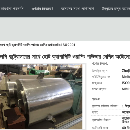
কারখানা পরিদর্শন
গুণমান নিয়ন্ত্রণ
আমাদের সাথে যোগাযোগ
উদ্ধৃতির জন্য আবে
র সাথে ছোট ক্যাপাসিটি ওয়াশিং পাউডার মেশিন অটোমেটেড ISO9001
লসি কন্ট্রোলারের সাথে ছোট ক্যাপাসিটি ওয়াশিং পাউডার মেশিন অট
পণ্যের বিবরণ:
উৎপত্তি স্থল:
Zheji
পরিচিতিমুলক নাম:
Meib
সাক্ষ্যদান:
ISO9
মডেল নম্বার:
MB0
প্রদান:
ন্যূনতম চাহিদার পরিমাণ:
1 বিন্
মূল্য:
আলোচনা
স্ট্যান্
প্যাকেজিং বিবরণ:
হিসাবে
ডেলিভারি সময়:
40 দি