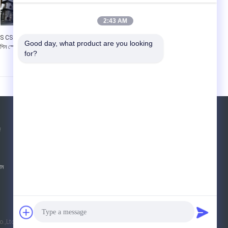
2:43 AM
S CS ওয়াশিং পাউডার মেকিং
স্টেইনলেস স্টীল ডিটারজেন্ট পাউডার
Good day, what product are you looking 
শিন স্প্রে প্রক্রিয়া সাইক্লোন
উত্পাদন মেশিন
for?
ডিডাস্টার
উদ্ধৃতির জন্য আবেদন
জ
পাঠান
়াম
E-Mail
সাইটম্যাপ
|
মোবাইল সাইট
 Co.,Ltd. All Rights Reserved.