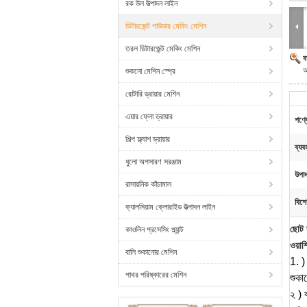
রক উল উত্পাদন লাইন
ডিটারজেন্ট পাউডার মেকিং মেশিন
তরল ডিটারজেন্ট মেকিং মেশিন
ব
অ
শুকনো মেশিন স্প্রে
রোটারি ড্রায়ার মেশিন
এয়ার ফ্লো ড্রায়ার
পণ্য
শিল্প ফ্ল্যাশ ড্রায়ার
ব্যব
ধুলো অপসারণ সরঞ্জাম
উপাদ
রাসায়নিক কাঁচামাল
বিশে
ক্যালসিয়াম ক্লোরাইড উত্পাদন লাইন
ছোট ক
কাওলিন প্রসেসিং প্ল্যান্ট
ওয়াশ
বালি শুকানোর মেশিন
1.
)
পাথর পরিষ্কারের মেশিন
শুকা
২
) 