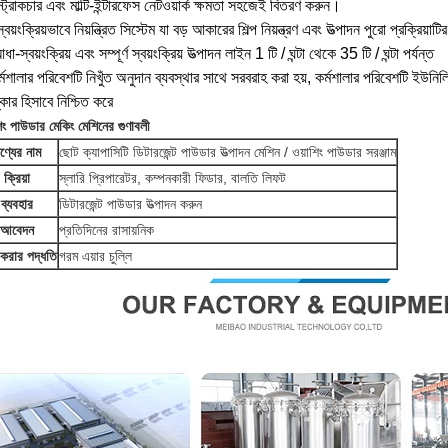
স্ট্রাকচার এবং মাল্টি-ইন্টারফেস নেটওয়ার্ক ক্ষমতা সহজেই বিতরণ করুন।
স্বয়ংক্রিয়ভাবে নিয়ন্ত্রিত সিস্টেম যা বড় আকারের শিল্প নিয়ন্ত্রণ
এবং উত্পাদন পুরো প্রক্রিয়াটি
া-স্বয়ংক্রিয় এবং সম্পূর্ণ স্বয়ংক্রিয় উত্পাদন লাইন 1 টি / ঘন্টা থেকে 35 টি / ঘন্টা পর্যন্ত
র্মশালার পরিবেশটি নিখুঁত অনুদান ব্যবস্থার সাথে সরবরাহ করা হয়, কর্মশালার পরিবেশটি
ইউনিলি
্কার হিসাবে নিশ্চিত করে
িং পাউডার মেকিং মেশিনের
গুণাবলী
ণ্যের নাম
ছোট ক্যাপাসিটি ডিটারজেন্ট পাউডার উত্পাদন মেশিন / ওয়াশিং পাউডার সরঞ্জাম
ক্রিয়া
স্লারি প্রিপারেটর, কম্পনকারী ফিডার, বালতি লিফট
ব্যবহার
ডিটারজেন্ট পাউডার উত্পাদন করুন
আবেদন
প্রতিদিনের রাসায়নিক
করার পদ্ধতি
গরম এয়ার চুল্লি