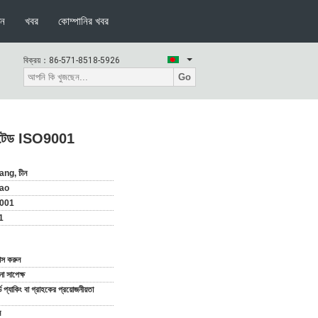
দন
খবর
কোম্পানির খবর
বিক্রয়：
86-571-8518-5926
Go
োমেটেড ISO9001
ang, চীন
ao
001
1
যাস করুন
 সাপেক্ষ
ডার্ড প্যাকিং বা গ্রাহকের প্রয়োজনীয়তা
ন