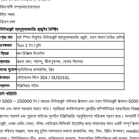
ক্তিশালী সম্প্রসারণযোগ্যতা
ক্তি সঞ্চয়
রিবেশ রক্ষা
টারজেন্ট ম্যানুফ্যাকচারিং প্ল্যান্টের বৈশিষ্ট্য
ণ্যের নাম
হাই স্পিড লিকুইড ডিটারজেন্ট ম্যানুফ্যাকচারিং প্ল্যান্ট, তরল সাবান তৈরির মেশিন
ারণক্ষমতা
Ton 1 টন / ঘন্টা
ক্রিয়া
জল চিকিত্সা ডিভাইস
ব্যবহার
ঝরনা জেল, শ্যাম্পু, জীবাণুনাশক, ফ্লোর ক্লিনার
দনের সুযোগ
প্রতিদিনের রাসায়নিক, শিল্প
উপাদান
স্টেইনলেস স্টিল 304 / SUS316L
স্থাপন
ইঞ্জিনিয়ার গাইড
ানি পরিচিতি
থা 5000 ~ 250000 টন / বছরের ডিটারজেন্ট পাউডার উত্পাদন এবং তরল ডিটারজেন্ট উত্পাদন 5000
ল্পনা এবং নকশা সরবরাহ করতে পারে।
প্রক্রিয়া কনফিগারেশন কেন্দ্রীয় কম্পিউটারের স্বয়ংক্রিয় নিয়
ক্তিগত পরামর্শ এবং পুরানো লাইনের পুনর্গঠন ইঞ্জিনিয়ারিং প্রযুক্তিগত পরিষেবা গ্রহণ করে।
সংস্থাটি 
জেন্ট, ভেজা বেকিং সোডা, সলিড সোডিয়াম সিলিকেট ইত্যাদির জন্য সাফল্যের সাথে একটি সম্পূর্ণ উত্
ার শক্তির সরঞ্জাম, গরম বায়ু চুল্লি সফলভাবে শুকনো রাসায়নিক, সার, ফিড, বিল্ডিং উপকরণ, medicin
হয়েছে।
ইউনিলিভারে (চীন, ভারত, পাকিস্তান) সংস্থায়, ইন্দোনেশিয়া পিটিডব্লিংস সুর্যা সংস্থা, ইন্দোন