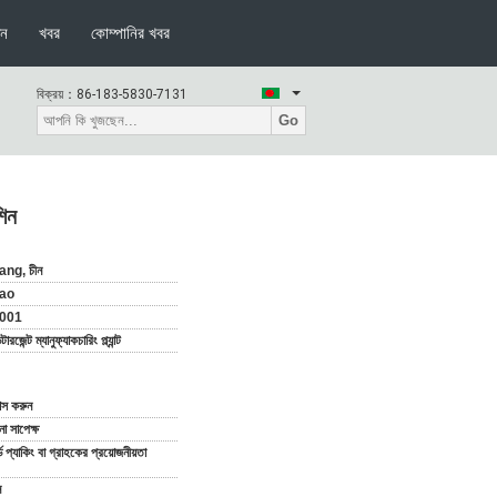
দন
খবর
কোম্পানির খবর
বিক্রয়：
86-183-5830-7131
Go
শিন
ang, চীন
ao
001
রজেন্ট ম্যানুফ্যাকচারিং প্ল্যান্ট
যাস করুন
 সাপেক্ষ
ডার্ড প্যাকিং বা গ্রাহকের প্রয়োজনীয়তা
ন