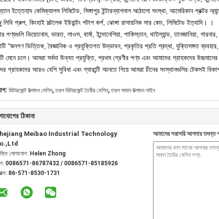
্তান ইত্তেহাদ কেমিক্যালস লিমিটেড, সিঙ্গাপুর ইন্টারন্যাশনাল আঠালো সংস্থা, আমেরিকান প্রক্টর অ্যান্
ংজু লিবি গ্রুপ, কিংহাই সল্টলেক ইউয়ান্টং পটাশ কর্প, ঝোঙ্গা রাসায়নিক সার কোং, লিমিটেড ইত্যাদি। ।
ার পণ্যগুলি ভিয়েতনাম, ভারত, লাওস, বার্মা, ইন্দোনেশিয়া, পাকিস্তান, থাইল্যান্ড, তানজানিয়া, গারন
াটি "জনগণ ভিত্তিক, বৈজ্ঞানিক ও প্রযুক্তিগত উদ্ভাবন, প্রকৃতির প্রতি শ্রদ্ধা, যুক্তিসঙ্গত ব্যব
টি মেনে চলে। আমরা সর্বদা উন্নত প্রযুক্তি, প্রথম শ্রেণীর পণ্য এবং আমাদের গ্রাহকদের উচ্চমানে
ের গ্রাহকদের আরও বেশি সুবিধা এবং গ্যারান্টি আনতে গিয়ে আমরা চীনের সংস্থানগুলির টেকসই বিক
,
,
যাগ:
ডিটারজেন্ট উত্পাদন মেশিন
তরল ডিটারজেন্ট তৈরীর মেশিন
তরল সাবান উত্পাদন লাইন
গাযোগের ঠিকানা
hejiang Meibao Industrial Technology
আমাদের সরাসরি আপনার তদন্ত প
o.,Ltd
যক্তি যোগাযোগ:
Helen Zhong
েল:
0086571-86787432 / 0086571-85185926
যাক্স:
86-571-8530-1731