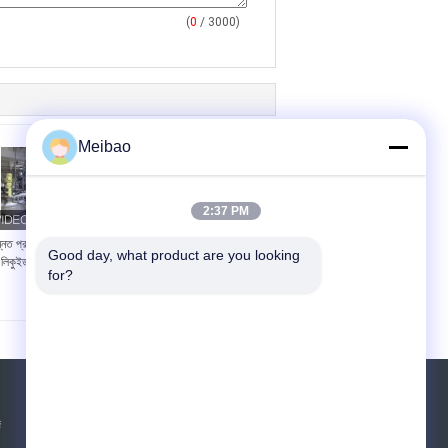
(
0
/ 3000)
Meibao
2:37 PM
্নত প্রযুক্তির সাহায্যে ব্লিচিং
উচ্চ পরিচ্ছন্ন উত্পাদন পরিবেশের
Good day, what product are you looking 
লিকুইড সোপ মেকিং মেশিন
সাথে তরল সাবান তৈরির মেশিন
for?
উদ্ধৃতির জন্য আবেদন
জ