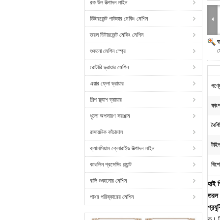
রক উল উত্পাদন লাইন
ডিটারজেন্ট পাউডার মেকিং মেশিন
তরল ডিটারজেন্ট মেকিং মেশিন
ব
ম
শুকনো মেশিন স্প্রে
রোটারি ড্রায়ার মেশিন
এয়ার ফ্লো ড্রায়ার
পণ্য
শিল্প ফ্ল্যাশ ড্রায়ার
ফাংশ
ধুলো অপসারণ সরঞ্জাম
বৈশিষ্
রাসায়নিক কাঁচামাল
টাইপ
ক্যালসিয়াম ক্লোরাইড উত্পাদন লাইন
কাওলিন প্রসেসিং প্ল্যান্ট
বিশে
বালি শুকানোর মেশিন
হাই স
তরল ড
পাথর পরিষ্কারের মেশিন
প্রযুক
ক।