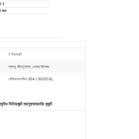
T T
/ মাস
1 টন/ঘণ্টা
শ্যাম্পু, জীবাণুনাশক, ফ্লোর ক্লিনার
স্টেইনলেস স্টিল 304 / SUS316L
ুইড ডিটারজেন্ট ম্যানুফ্যাকচারিং প্ল্যান্ট