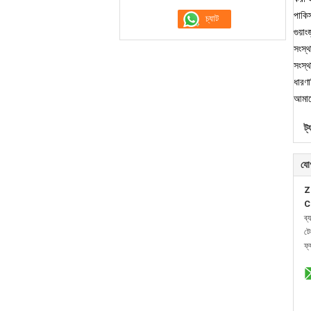
পাকিস
গুয়া
সংস্থ
সংস্থ
ধারণা
আমাদ
ট্
যো
Z
C
ব্
ট
ফ্