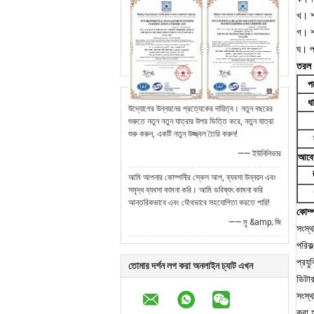
খ।
শ
গ।
শ
ঘ।
প
তরল ডি
প
ধ
উদ্যোগের উন্নয়নের প্রত্যেকের দায়িত্ব। নতুন বছরের
শুরুতে নতুন নতুন যাত্রার উপর ভিত্তি করে, নতুন যাত্রা
শুরু করুন, একটি নতুন উজ্জ্বল তৈরি করুন!
—— ইউনিলিভার
আবে
আমি আপনার কোম্পানীর স্কেল আপ, ব্যবসা উন্নয়ন এবং
সমৃদ্ধ ব্যবসা কামনা করি। আমি ভবিষ্যৎ কামনা করি
আন্তরিকভাবে এবং যৌথভাবে সহযোগিতা করতে পারি!
কোম্প
—— মু &amp; জি
সংস্
পরিক
প্রযু
তোমার দর্শন লগ করা অনলাইন চ্যাট এখন
ডিটার
সংস্থ
করা 