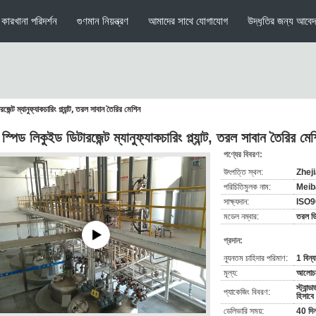
কারখানা পরিদর্শন
গুণমান নিয়ন্ত্রণ
আমাদের সাথে যোগাযোগ
উদ্ধৃতির জন্য আবে
জেন্ট ম্যানুফ্যাকচারিং প্ল্যান্ট, তরল সাবান তৈরির মেশিন
স্পিড লিকুইড ডিটারজেন্ট ম্যানুফ্যাকচারিং প্ল্যান্ট, তরল সাবান তৈরির মে
পণ্যের বিবরণ:
উৎপত্তি স্থল:
Zheji
পরিচিতিমুলক নাম:
Meib
সাক্ষ্যদান:
ISO9
মডেল নম্বার:
তরল ডিটা
প্রদান:
ন্যূনতম চাহিদার পরিমাণ:
1 বিন্
মূল্য:
আলোচনা
স্ট্যান্
প্যাকেজিং বিবরণ:
হিসাবে
ডেলিভারি সময়:
40 দি