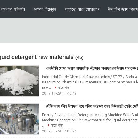
কারখানা পরিদর্শন
গুণমান নিয়ন্ত্রণ
আমাদের সাথে যোগাযোগ
উদ্ধৃতির জন্য আবে
iquid detergent raw materials
(45)
এসটিপিপি সোডা অ্যাশ রাসায়নিক কাঁচামাল অনাহুত সোডিয়াম সালফ
Industrial Grade Chemical Raw Materials/ STPP / Soda 
Description Chemical raw materials Our company has a lon
raw ...
আরো পড়ুন
2019-11-29 11:46:49
স্টেইনলেস স্টীল উপাদান সঙ্গে শক্তি সংরক্ষণ তরল ডিটারজেন্ট মেকিং মেশ
Energy Saving Liquid Detergent Making Machine With Stai
Machine Description The raw material for liquid detergent
...
আরো পড়ুন
2019-03-29 17:08:24