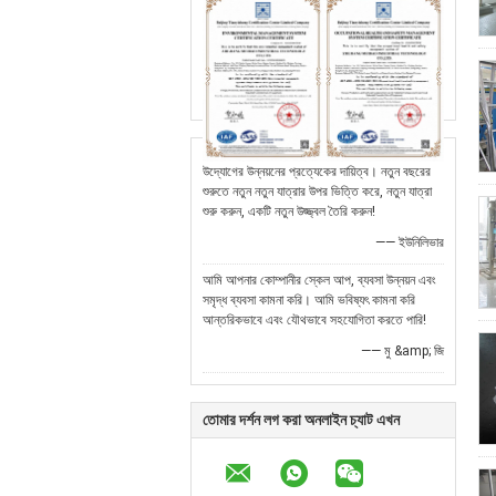
উদ্যোগের উন্নয়নের প্রত্যেকের দায়িত্ব। নতুন বছরের
শুরুতে নতুন নতুন যাত্রার উপর ভিত্তি করে, নতুন যাত্রা
শুরু করুন, একটি নতুন উজ্জ্বল তৈরি করুন!
—— ইউনিলিভার
আমি আপনার কোম্পানীর স্কেল আপ, ব্যবসা উন্নয়ন এবং
সমৃদ্ধ ব্যবসা কামনা করি। আমি ভবিষ্যৎ কামনা করি
আন্তরিকভাবে এবং যৌথভাবে সহযোগিতা করতে পারি!
—— মু &amp; জি
তোমার দর্শন লগ করা অনলাইন চ্যাট এখন