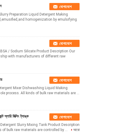
িন
যোগাযোগ
lurry Preparation Liquid Detergent Making
xed,emusified,and homogenization by emulsifying
যোগাযোগ
ABSA / Sodium Silicate Product Description Our
nship with manufacturers of different raw
ার
যোগাযোগ
etergent Mixer Dishwashing Liquid Making
le process. All kinds of bulk raw materials are ...
 স্লারি মিক্সিং ট্যাঙ্ক
যোগাযোগ
 Detergent Slurry Mixing Tank Product Description
s of bulk raw materials are controlled by ...
আরো