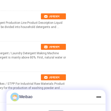
যোগাযোগ
ent Production Line Product Description Liquid
 be divided into household detergents and ...
যোগাযোগ
tergent / Laundry Detergent Making Machine
ergent is mainly above 80%. First, natural water or
যোগাযোগ
akes / STPP For Industrial Raw Materials Product
ry for the production of washing powder and ...
Meibao
যোগাযোগ