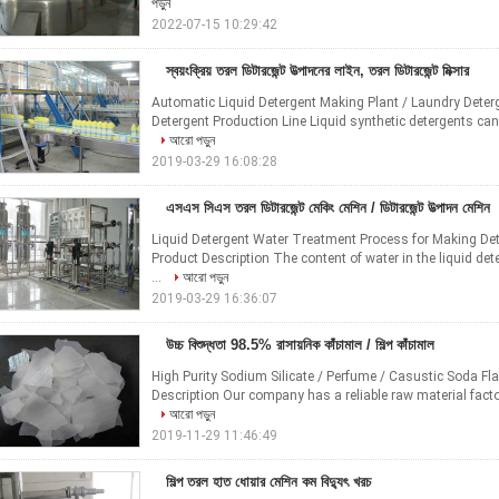
পড়ুন
2022-07-15 10:29:42
স্বয়ংক্রিয় তরল ডিটারজেন্ট উত্পাদনের লাইন, তরল ডিটারজেন্ট মিক্সার
Automatic Liquid Detergent Making Plant / Laundry Deterg
Detergent Production Line Liquid synthetic detergents can
আরো পড়ুন
2019-03-29 16:08:28
এসএস সিএস তরল ডিটারজেন্ট মেকিং মেশিন / ডিটারজেন্ট উত্পাদন মেশিন
Liquid Detergent Water Treatment Process for Making De
Product Description The content of water in the liquid det
...
আরো পড়ুন
2019-03-29 16:36:07
উচ্চ বিশুদ্ধতা 98.5% রাসায়নিক কাঁচামাল / শিল্প কাঁচামাল
High Purity Sodium Silicate / Perfume / Casustic Soda Fl
Description Our company has a reliable raw material facto
আরো পড়ুন
2019-11-29 11:46:49
শিল্প তরল হাত ধোয়ার মেশিন কম বিদ্যুৎ খরচ