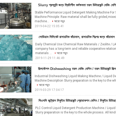
Slurry প্রস্তুতি জন্য স্থিতিশীল কর্মক্ষমতা তরল ডিটারজেন্ট মেকিং মেশ
Stable Performance Liquid Detergent Making Machine For S
Machine Principle: Raw material shall be fully grided,mi
machine...
আরো পড়ুন
2019-04-22 15:05:41
সোডিয়াম সিলিকেট রাসায়নিক কাঁচামাল, রাসায়নিক শিল্পের জন্য কাঁচামাল
Daily Chemical Use Chemical Raw Materials / Zeolite / L
company has a long-term and reliable cooperative relatio
materials ...
আরো পড়ুন
2019-11-29 11:46:49
শিল্পকৌশল Dishwashing তরল মেকিং মেশিন / তরল ডিটারজেন্ট মিক্স
Industrial Dishwashing Liquid Making Machine / Liquid D
Machine Description Slurry preparation is the key to the who
আরো পড়ুন
2019-03-29 17:04:17
পিএলসি কন্ট্রোল লিকুইড ডিটারজেন্ট প্রোডাকশন মেশিন / লিকুইড ডিটারজেন্ট
PLC Control Liquid Detergent Production Machine / Liquid
Slurry preparation is the key to the whole process. All kind