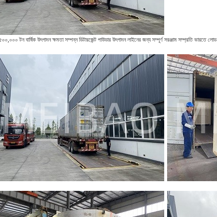
৫০০,০০০ টন বার্ষিক উৎপাদন ক্ষমতা সম্পন্ন ডিটারজেন্ট পাউডার উৎপাদন লাইনের জন্য সম্পূর্ণ সরঞ্জাম সম্প্রতি ভারতে ল