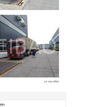
>> খবর তালিকা
াঠান