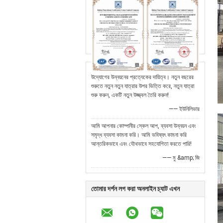
উদ্যোগের উন্নয়নের প্রত্যেকের দায়িত্ব। নতুন বছরের
শুরুতে নতুন নতুন যাত্রার উপর ভিত্তি করে, নতুন যাত্রা
শুরু করুন, একটি নতুন উজ্জ্বল তৈরি করুন!
—— ইউনিলিভার
আমি আপনার কোম্পানীর স্কেল আপ, ব্যবসা উন্নয়ন এবং
সমৃদ্ধ ব্যবসা কামনা করি। আমি ভবিষ্যৎ কামনা করি
আন্তরিকভাবে এবং যৌথভাবে সহযোগিতা করতে পারি!
—— মু &amp; জি
তোমার দর্শন লগ করা অনলাইন চ্যাট এখন