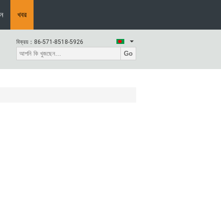
দন
খবর
বিক্রয়：
86-571-8518-5926
Go