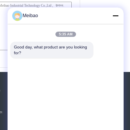
Meibao
5:35 AM
Good day, what product are you looking 
for?
(
0
/ 3000)
উদ্ধৃতির জন্য আবেদন
জ
পাঠান
sgs
়াম
E-Mail
সাইটম্যাপ
|