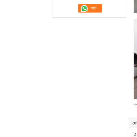
পা
যো
Z