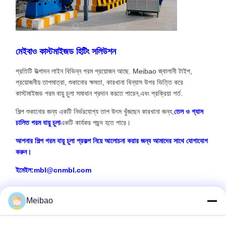
মেইবাও কাস্টমাইজড হিটিং সলিউশন
প্রতিটি উত্পাদন লাইন বিভিন্ন গরম প্রয়োজন আছে. Meibao জ্বালানী টাইপ,
প্রয়োজনীয় তাপমাত্রা, শুকানোর ক্ষমতা, কারখানা বিন্যাস উপর ভিত্তি করে
কাস্টমাইজড গরম বায়ু চুলা সমাধান প্রদান করতে পারেন,এবং প্রক্রিয়া শর্ত.
শিল্প শুকানোর জন্য একটি নির্ভরযোগ্য তাপ উৎস খুঁজছেন কারখানা জন্য,
তেল ও গ্যাস
চালিত গরম বায়ু চুলা
একটি কার্যকর পছন্দ হতে পারে।
আপনার শিল্প গরম বায়ু চুলা প্রকল্প নিয়ে আলোচনা করার জন্য আমাদের সাথে যোগাযোগ
করুন।
ইমেইল:
mbl@cnmbl.com
Meibao
প্রস্তাবিত পণ্য