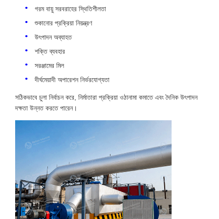
গরম বায়ু সরবরাহের স্থিতিশীলতা
শুকানোর প্রক্রিয়া নিয়ন্ত্রণ
উৎপাদন অব্যাহত
শক্তি ব্যবহার
সরঞ্জামের মিল
দীর্ঘমেয়াদী অপারেশন নির্ভরযোগ্যতা
সঠিকভাবে চুলা নির্বাচন করে, নির্মাতারা প্রক্রিয়া ওঠানামা কমাতে এবং দৈনিক উৎপাদন
দক্ষতা উন্নত করতে পারেন।