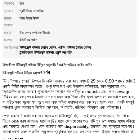
আবেদন:
শিল্প
ব্যবহার:
প্রতিদিনের রাসায়নিক
যন্ত্রের
স্বয়ংক্রিয় মিশুক
প্রকার:
ক্রিয়া:
উচ্চ স্প্রে শুকানোর টাওয়ার
স্থাপন:
ইঞ্জিনিয়ার গাইড
ডিটারজেন্ট পাউডার তৈরির মেশিন
ওয়াশিং পাউডার তৈরির মেশিন
লক্ষণীয় করা:
,
,
ইন্ডাস্ট্রিয়াল ডিটারজেন্ট পাউডার প্ল্যান্ট যন্ত্রপাতি
শিল্পকৌশল ডিটারজেন্ট পাউডার উদ্ভিদ যন্ত্রপাতি / ওয়াশিং পাউডার মেকিং মেশিন
বর্ণনা
ডিটারজেন্ট পাউডার উদ্ভিদ যন্ত্রপাতি
"উচ্চ টাওয়ার স্প্রে" উত্পাদন ডিভাইস ব্যবহার করা হয়।
পণ্য 0.25 থেকে 0.50 গ্রাম / সেমি 3
একটি নির্দিষ্ট মাধ্যাকর্ষণ আছে।
পণ্য ভাল কণা এবং উপাদান অভিন্নতা, ভাল দ্রাব্যতা এবং
স্থিতিশীল মানের আছে।
পুরো উত্পাদন সিস্টেম মান পর্যন্ত exhausts এবং কোন sewage
নিষ্ক্রিয় করা হয়।
শুষ্ক নিষ্কাশন গ্যাস শুষ্ক এবং ভিজা যৌথ ধুলো অপসারণ ব্যবস্থা গ্রহণ করে,
যা পরিবেশগত সুরক্ষা মান পূরণ করে এবং শক্তি সংরক্ষণ করে এবং খরচ হ্রাস করে।
একটি সম্পূর্ণ
কর্মশালা ধুলো অপসারণ সিস্টেম সেট আপ, অপারেটিং পরিবেশ পরিষ্কার এবং পরিস্কার।
স্প্রে শুকনো টাওয়ার শুকানোর জন্য এবং ডিটারজেন্ট গুঁড়া ঢালাই জন্য মূল সরঞ্জাম।
নিচ থেকে
নীচের থেকে গরম বাতাসের সাথে স্লুরির সাথে যোগাযোগের পরে এটি খুব অল্প সময়ের মধ্যে শুকিয়ে
এবং আকারে দেওয়া হবে।
বেস পাউডার ভাল dispersibility, তরলতা এবং দ্রাব্যতা সঙ্গে হয়।
আমরা নকশা তরল গতিশীল সিমুলেশন প্রযুক্তি ব্যবহার, শুকানোর দক্ষতা উন্নত করতে পারেন যা।