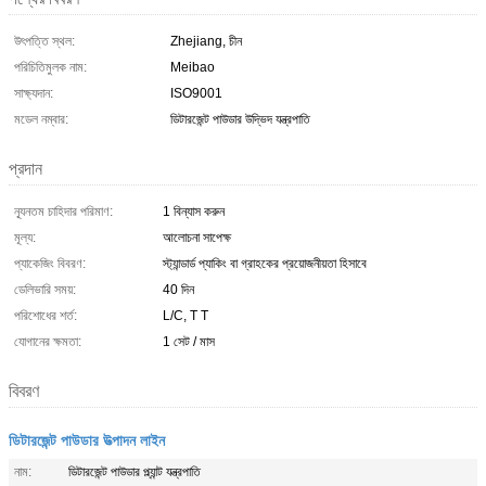
উৎপত্তি স্থল:
Zhejiang, চীন
পরিচিতিমুলক নাম:
Meibao
সাক্ষ্যদান:
ISO9001
মডেল নম্বার:
ডিটারজেন্ট পাউডার উদ্ভিদ যন্ত্রপাতি
প্রদান
ন্যূনতম চাহিদার পরিমাণ:
1 বিন্যাস করুন
মূল্য:
আলোচনা সাপেক্ষ
প্যাকেজিং বিবরণ:
স্ট্যান্ডার্ড প্যাকিং বা গ্রাহকের প্রয়োজনীয়তা হিসাবে
ডেলিভারি সময়:
40 দিন
পরিশোধের শর্ত:
L/C, T T
যোগানের ক্ষমতা:
1 সেট / মাস
বিবরণ
ডিটারজেন্ট পাউডার উত্পাদন লাইন
নাম:
ডিটারজেন্ট পাউডার প্ল্যান্ট যন্ত্রপাতি