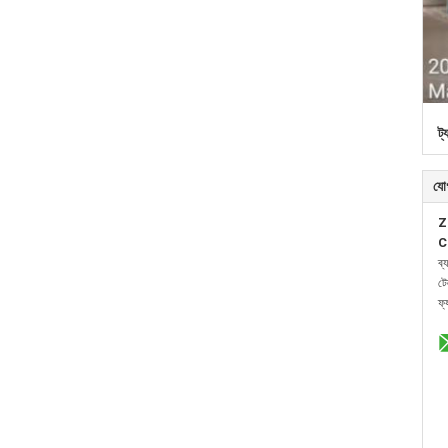
ট্
যো
Z
C
ব্
ট
ফ্