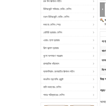
রক উল উত্পাদন লাইন
ডিটারজেন্ট পাউডার মেকিং মেশিন
তরল ডিটারজেন্ট মেকিং মেশিন
ব
ক
শুকনো মেশিন স্প্রে
রোটারি ড্রায়ার মেশিন
এয়ার ফ্লো ড্রায়ার
পণ্য
শিল্প ফ্ল্যাশ ড্রায়ার
ধারণ
ধুলো অপসারণ সরঞ্জাম
তাপম
রাসায়নিক কাঁচামাল
বিশে
ক্যালসিয়াম ক্লোরাইড উত্পাদন লাইন
উচ্চ 
কাওলিন প্রসেসিং প্ল্যান্ট
বালি শুকানোর মেশিন
গরম 
পাথর পরিষ্কারের মেশিন
আমাদ