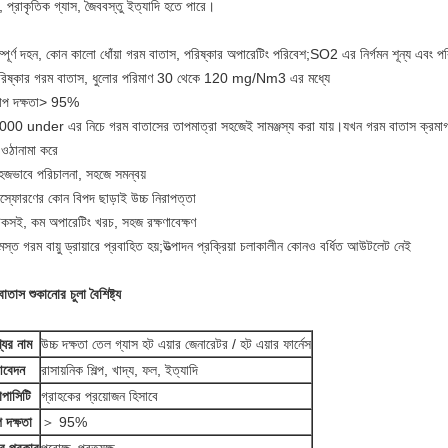
, প্রাকৃতিক গ্যাস, জৈববস্তু ইত্যাদি হতে পারে।
্পূর্ণ দহন, কোন কালো ধোঁয়া গরম বাতাস, পরিষ্কার অপারেটিং পরিবেশ;SO2 এর নির্গমন শূন্য এবং পরি
রিষ্কার গরম বাতাস, ধুলোর পরিমাণ 30 থেকে 120 mg/Nm3 এর মধ্যে
াপ দক্ষতা> 95%
000 under এর নিচে গরম বাতাসের তাপমাত্রা সহজেই সামঞ্জস্য করা যায়।যখন গরম বাতাস ক্রমা
 ওঠানামা করে
হজভাবে পরিচালনা, সহজে সমন্বয়
িস্ফোরণের কোন বিপদ ছাড়াই উচ্চ নিরাপত্তা
েকসই, কম অপারেটিং খরচ, সহজ রক্ষণাবেক্ষণ
স্ত গরম বায়ু ড্রায়ারে প্রবাহিত হয়;উত্পাদন প্রক্রিয়া চলাকালীন কোনও বর্ধিত আউটলেট নেই
বাতাস শুকানোর চুলা
বৈশিষ্ট্য
যের নাম
উচ্চ দক্ষতা তেল গ্যাস হট এয়ার জেনারেটর / হট এয়ার ফার্নেস
বেদন
রাসায়নিক শিল্প, খাদ্য, ফল, ইত্যাদি
াপাসিটি
গ্রাহকের প্রয়োজন হিসাবে
 দক্ষতা
＞ 95%