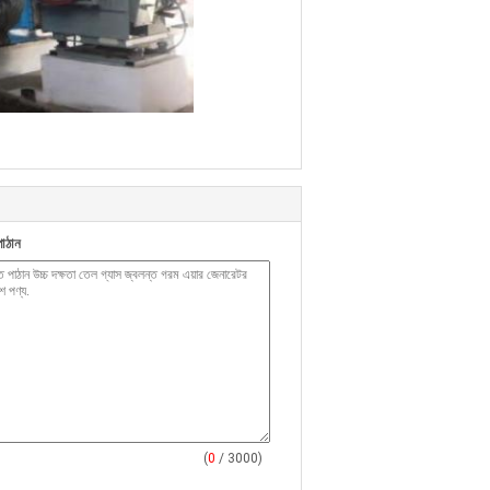
াঠান
(
0
/ 3000)