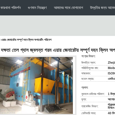
কারখানা পরিদর্শন
গুণমান নিয়ন্ত্রণ
আমাদের সাথে যোগাযোগ
উদ্ধৃতির জন্য আবে
 এয়ার জেনারেটর সম্পূর্ণ দহন ক্লিন অপারেটিং পরিবেশ
চ দক্ষতা তেল গ্যাস জ্বলন্ত গরম এয়ার জেনারেটর সম্পূর্ণ দহন ক্লিন অ
পণ্যের বিবরণ:
উৎপত্তি স্থল:
Zheji
পরিচিতিমুলক নাম:
Meib
সাক্ষ্যদান:
ISO9
মডেল নম্বার:
এমবিএ
প্রদান:
ন্যূনতম চাহিদার পরিমাণ:
1 বিন্
মূল্য:
আলোচনা
স্ট্যান্
প্যাকেজিং বিবরণ:
হিসাবে
ডেলিভারি সময়:
40 দি