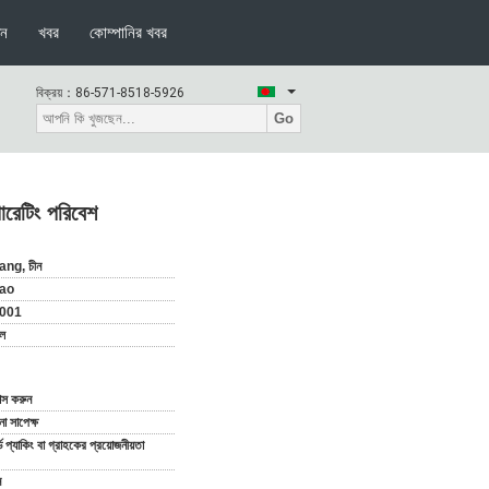
দন
খবর
কোম্পানির খবর
বিক্রয়：
86-571-8518-5926
Go
পারেটিং পরিবেশ
ang, চীন
ao
001
ল
যাস করুন
 সাপেক্ষ
ডার্ড প্যাকিং বা গ্রাহকের প্রয়োজনীয়তা
ন