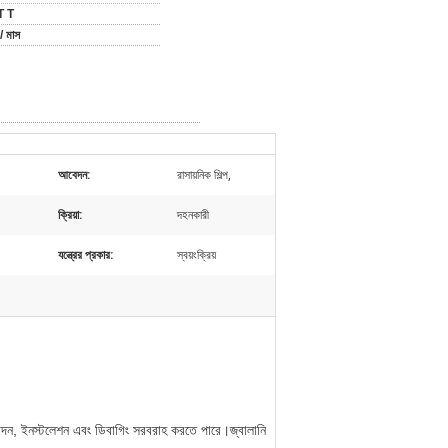
T T
/ মাস
আবেদন:
রাসায়নিক শিল্প,
ক্রিয়া:
দহনকারী
যন্ত্রের প্রকার:
স্বয়ংক্রিয়
পাদন, ইনস্টলেশন এবং ডিবাগিং সরবরাহ করতে পারে।জ্বালানি