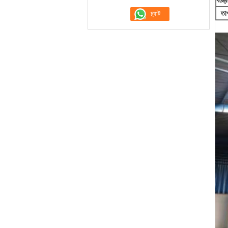
যন্ত্
তা