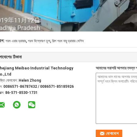
,
,
যাগ:
গরম এয়ার ড্রায়ার
গরম বিস্ফোরণ চুলা
শিল্প গরম বায়ু ড্রায়ার মেশিন
গাযোগের ঠিকানা
hejiang Meibao Industrial Technology
আমাদের সরাসরি আপনার তদন্ত প
o.,Ltd
যক্তি যোগাযোগ:
Helen Zhong
েল:
0086571-86787432 / 0086571-85185926
যাক্স:
86-571-8530-1731