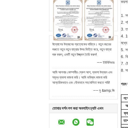
কয়লা
1. সম
2. প
3. ত
4. 1
মধ্যে
উদ্যোগের উন্নয়নের প্রত্যেকের দায়িত্ব। নতুন বছরের
5. স
শুরুতে নতুন নতুন যাত্রার উপর ভিত্তি করে, নতুন যাত্রা
শুরু করুন, একটি নতুন উজ্জ্বল তৈরি করুন!
6. ব
—— ইউনিলিভার
7. ট
8. সম
আমি আপনার কোম্পানীর স্কেল আপ, ব্যবসা উন্নয়ন এবং
সমৃদ্ধ ব্যবসা কামনা করি। আমি ভবিষ্যৎ কামনা করি
আন্তরিকভাবে এবং যৌথভাবে সহযোগিতা করতে পারি!
গরম 
—— মু &amp; জি
পণ্
আ
তোমার দর্শন লগ করা অনলাইন চ্যাট এখন
ক্য
তাপ