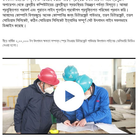
অপারেশন থেকে কেন্দ্রীয় কম্পিউটারের কেন্দ্রীভূত স্বয়ংক্রিয় নিয়ন্ত্রণ পর্যন্ত বিস্তৃত। আমরা
প্রযুক্তিগত পরামর্শ এবং পুরাতন লাইন পুনর্গঠন প্রকৌশল প্রযুক্তিগত পরিষেবা প্রদান করি।
আমাদের কোম্পানি বিশ্বজুড়ে অনেক কোম্পানির জন্য ডিটারজেন্ট পাউডার, তরল ডিটারজেন্ট, তরল
সোডিয়াম সিলিকেট, কঠিন সোডিয়াম সিলিকেট ইত্যাদির সম্পূর্ণ সেট উৎপাদন লাইন সফলভাবে
ডিজাইন করেছে।
নীচে বার্ষিক ২,০০,০০০ টন উৎপাদন ক্ষমতা সম্পন্ন স্প্রে টাওয়ার ডিটারজেন্ট পাউডার উৎপাদন লাইনের ডেলিভারি ভিডিও
দেওয়া হলো।