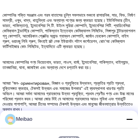
কোম্পানির শক্তি সরঞ্জাম এবং গরম বাতাসের চুল্লি সফলভাবে শুকনো রাসায়নিক, সার, ফিড, নির্মাণ
সামগ্রী, ওষুধ, খাদ্য, ধাতুবিদ্যা এবং অন্যান্য পণ্যের জন্য ব্যবহৃত হয়েছে। ইউনিলিভার (চীন,
ভারত, পাকিস্তান), ইন্দোনেশিয়া পি.টি. উইংস সুরিয়া কোম্পানি, ইন্দোনেশিয়া পিটি. প্যাচিনেসিয়া
কেমিক্যাল ইন্ডাস্ট্রি কোম্পানি, পাকিস্তান ইত্তেহাদ কেমিক্যালস লিমিটেড, সিঙ্গাপুর ইন্টারন্যাশনাল
গ্লু কোম্পানি, আমেরিকান প্রোক্টর অ্যান্ড গ্যাম্বল কোম্পানি, জার্মান হেনকেল কোম্পানি, নাইস
গ্রুপ, গুয়াংজু লিবি গ্রুপ, কিংহাই সল্ট লেক ইউয়ানটং পটাশ কর্পোরেশন, ঝোং'আ কেমিক্যাল
ফার্টিলাইজার কোং লিমিটেড, ইত্যাদিতে এটি ব্যবহৃত হয়েছে।
আমাদের কোম্পানির পণ্য ভিয়েতনাম, ভারত, লাওস, বার্মা, ইন্দোনেশিয়া, পাকিস্তান, থাইল্যান্ড,
তানজানিয়া, ঘানা, জামাইকা এবং অন্যান্য দেশে রপ্তানি করা হয়।
আমরা "জন- ориентирован, বিজ্ঞান ও প্রযুক্তির উদ্ভাবন, প্রকৃতির প্রতি শ্রদ্ধা,
যুক্তিসঙ্গত ব্যবহার, টেকসই উন্নয়ন এবং সমাজের উপকার" এই ব্যবস্থাপনা ধারণার প্রতি
অবিচল। আমরা সর্বদা আমাদের গ্রাহকদের উন্নত প্রযুক্তি, প্রথম শ্রেণীর পণ্য এবং উচ্চ মানের
পরিষেবা প্রদান করব। আমরা জোর দিই যে আমাদের গ্রাহকদের আরও সুবিধা এবং গ্যারান্টি
দেওয়ার পাশাপাশি, আমরা চীনের সম্পদের টেকসই উন্নয়ন এবং মানুষের জীবনযাত্রার উন্নতিতেও
অবদান রাখব।
Meibao