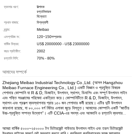
ব্যবসার ধরণ:
উত্পাদক
রপ্তানিকারক
বিক্রেতা
প্রধান বাজার:
বিশ্বব্যাপী
ব্র্যান্ড:
Meibao
এমপ্লয়িজ নং:
120~150সম্প্রদায়
বার্ষিক বিক্রয়:
US$ 20000000 - US$ 23000000
বছর প্রতিষ্ঠিত:
2002
রপ্তানি পিসি:
70% - 80%
আমাদের সম্পর্কে
Zhejiang Meibao Industrial Technology Co.,Ltd. (আসল Hangzhou
Meibao Furnace Engineering Co., Ltd.) একটি বিজ্ঞান ও প্রযুক্তি বিষয়ক
পেশাদার কোম্পানি যা R & D, ডিজাইন, উৎপাদন, স্থাপন, ডিবাগিং এবং সম্পূর্ণ উৎপাদন লাইন
এবং শক্তি সরঞ্জামের পরিষেবা একত্রিত করে। কোম্পানিটিতে R & D, ডিজাইন, উৎপাদন,
স্থাপন এবং প্রকল্প ব্যবস্থাপনায় প্রায় ১৫০ জন পেশাদার কর্মী রয়েছে। এটির দুটি উৎপাদন
কারখানা রয়েছে, যা ৮০,০০০ বর্গ মিটার এলাকা জুড়ে বিস্তৃত। আমাদের কোম্পানি একটি "জাতীয়
উচ্চ-প্রযুক্তি সম্পন্ন উদ্যোগ”। এটি CCIA-এর সদস্য এবং আমদানি ও রপ্তানি ব্যবসার
স্বায়ত্তশাসন রয়েছে। আমাদের কোম্পানির একটি সম্পূর্ণ পণ্য গবেষণা ও উন্নয়ন ব্যবস্থা, গুণমান
ব্যবস্থাপনা ব্যবস্থা এবং পেশাদার প্রকৌশল নির্মাণ দল রয়েছে। আমরা ISO9001 আন্তর্জাতিক
মানের ব্যবস্থাপনা সিস্টেমের সার্টিফিকেশন পেয়েছি। কোম্পানির অনেক প্রযুক্তি এবং সরঞ্জাম
আমরা বার্ষিক ৫০০০~২৫০০০০ টন ডিটারজেন্ট পাউডার উৎপাদন লাইন এবং তরল ডিটারজেন্ট
জাতীয় উদ্ভাবন এবং ইউটিলিটি মডেল পেটেন্টের জন্য আবেদন করেছে।
উৎপাদন লাইনের সম্পূর্ণ সেট সরবরাহ করতে পারি। প্রক্রিয়া কনফিগারেশন সহজ ম্যানুয়াল