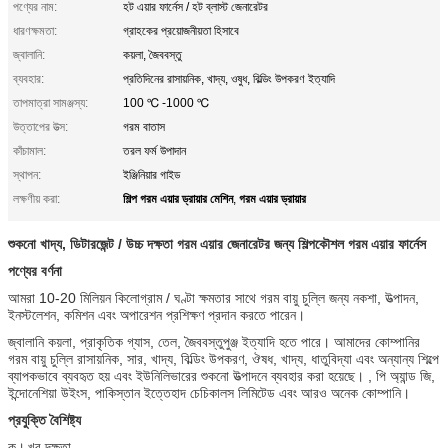
পণ্যের নাম:
হট এয়ার ফার্নেস / হট ব্লাস্ট জেনারেটর
ধারণক্ষমতা:
গ্রাহকের প্রয়োজনীয়তা হিসাবে
জ্বালানি:
কয়লা, জৈববস্তু
ব্যবহার:
প্রতিদিনের রাসায়নিক, খাদ্য, ওষুধ, বিল্ডিং উপকরণ ইত্যাদি
তাপমাত্রা সামঞ্জস্য:
100 ℃ -1000 ℃
উত্তাপের উত্স:
গরম বাতাস
কাঁচামাল:
তরল ফর্ম উপাদান
স্থাপন:
ইঞ্জিনিয়ার গাইড
শিল্প গরম এয়ার ড্রায়ার মেশিন
গরম এয়ার ড্রায়ার
লক্ষণীয় করা:
,
শুকনো খাদ্য, ডিটারজেন্ট / উচ্চ দক্ষতা গরম এয়ার জেনারেটর জন্য শিল্পকৌশল গরম এয়ার ফার্নেস
পণ্যের বর্ণনা
আমরা 10-20 মিলিয়ন কিলোগ্রাম / ঘণ্টা ক্ষমতার সাথে গরম বায়ু চুল্লি জন্য নকশা, উত্পাদন,
ইনস্টলেশন, কমিশন এবং অপারেশন প্রশিক্ষণ প্রদান করতে পারেন।
জ্বালানি কয়লা, প্রাকৃতিক গ্যাস, তেল, জৈববস্তুপুঞ্জ ইত্যাদি হতে পারে। আমাদের কোম্পানির
গরম বায়ু চুল্লি রাসায়নিক, সার, খাদ্য, বিল্ডিং উপকরণ, ঔষধ, খাদ্য, ধাতুবিদ্যা এবং অন্যান্য শিল্পে
ব্যাপকভাবে ব্যবহৃত হয় এবং ইউনিলিভারের শুকনো উত্পাদনে ব্যবহার করা হয়েছে। , পি অ্যান্ড জি,
ইন্দোনেশিয়া উইংস, পাকিস্তান ইত্তেহাদ চেচিকালস লিমিটেড এবং আরও অনেক কোম্পানি।
প্রযুক্তি বৈশিষ্ট্য
ক।
খুব দক্ষতা