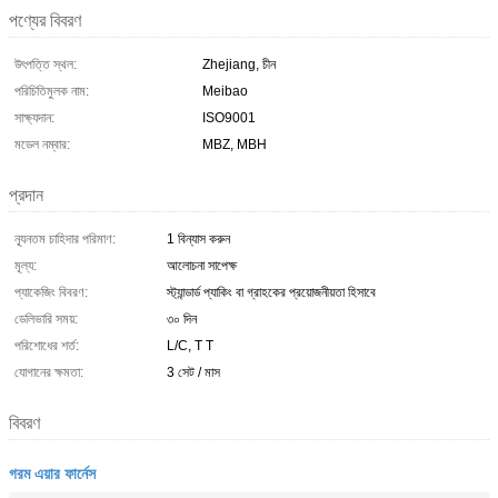
পণ্যের বিবরণ
উৎপত্তি স্থল:
Zhejiang, চীন
পরিচিতিমুলক নাম:
Meibao
সাক্ষ্যদান:
ISO9001
মডেল নম্বার:
MBZ, MBH
প্রদান
ন্যূনতম চাহিদার পরিমাণ:
1 বিন্যাস করুন
মূল্য:
আলোচনা সাপেক্ষ
প্যাকেজিং বিবরণ:
স্ট্যান্ডার্ড প্যাকিং বা গ্রাহকের প্রয়োজনীয়তা হিসাবে
ডেলিভারি সময়:
৩০ দিন
পরিশোধের শর্ত:
L/C, T T
যোগানের ক্ষমতা:
3 সেট / মাস
বিবরণ
গরম এয়ার ফার্নেস