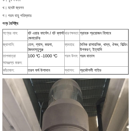
খ।
যথেষ্ট জ্বলন
গ।
গরম বায়ু পরিষ্কার
পণ্য বৈশিষ্ট্য
পণ্যের নাম:
হট এয়ার ফার্নেস / হট ব্লাস্ট
ধারণক্ষমতা:
গ্রাহক প্রয়োজন হিসাবে
জেনারেটর
জ্বালানি:
তেল, গ্যাস, কয়লা,
ব্যবহার:
দৈনিক রাসায়নিক, খাদ্য, ঔষধ, বিল্ডিং
জৈববস্তুপুঞ্জ
উপকরণ, ইত্যাদি
তাপমাত্রা
100 ℃ -1000 ℃
গরম উৎস:
গরম বাতাস
সামঞ্জস্য করুন:
কাঁচামাল:
তরল ফর্ম উপাদান
স্থাপন:
প্রকৌশলী গাইড